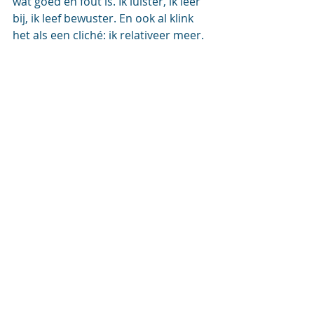
wat goed en fout is. Ik luister, ik leer 
bij, ik leef bewuster. En ook al klink 
het als een cliché: ik relativeer meer. 
Ik weet ondertussen dat ‘moeilijk’ 
ook gaat en dat ‘uitdagend’ zelfs 
leuker is dan ‘gewoon’.  
Een dame die ik begeleidde vatte het 
ooit mooi samen: "Er zijn dingen 
gebeurd in mijn leven waar ik geen 
vat op had. En toch voel ik me 
sterker dan vroeger.” 
Dus, laten we ons (0%) glas heffen 
op de liefde en de levenslessen die 
we uit deze zware tijd kunnen 
halen. Proost op veerkracht en 
humor! 