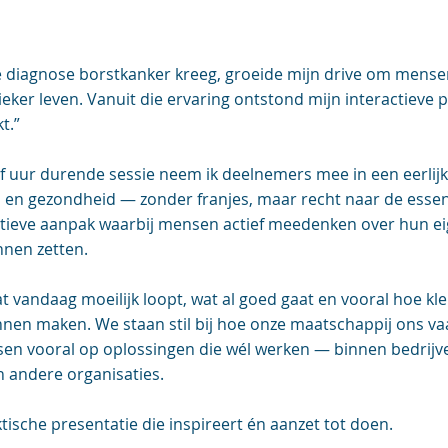
 de diagnose borstkanker kreeg, groeide mijn drive om mensen
eker leven. Vanuit die ervaring ontstond mijn interactieve p
t.”
f uur durende sessie neem ik deelnemers mee in een eerlij
 en gezondheid — zonder franjes, maar recht naar de essen
actieve aanpak waarbij mensen actief meedenken over hun ei
unnen zetten.
 vandaag moeilijk loopt, wat al goed gaat en vooral hoe kle
nnen maken. We staan stil bij hoe onze maatschappij ons v
n vooral op oplossingen die wél werken — binnen bedrijven
 andere organisaties.
tische presentatie die inspireert én aanzet tot doen.