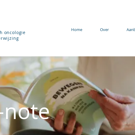
Home
Over
Aan
h oncologie
rwijzing
-note