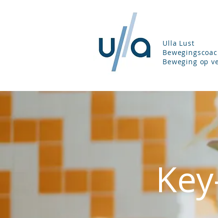
Ulla Lust
Bewegingscoac
Beweging op ve
Key