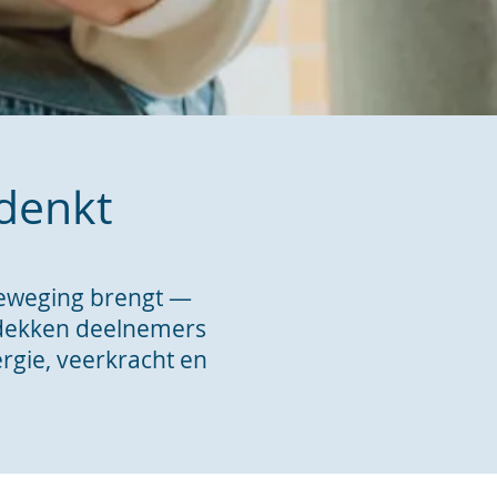
 denkt
 beweging brengt —
ontdekken deelnemers
rgie, veerkracht en