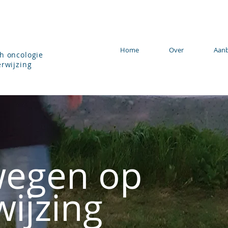
Home
Over
Aan
h oncologie
rwijzing
egen op
wijzing