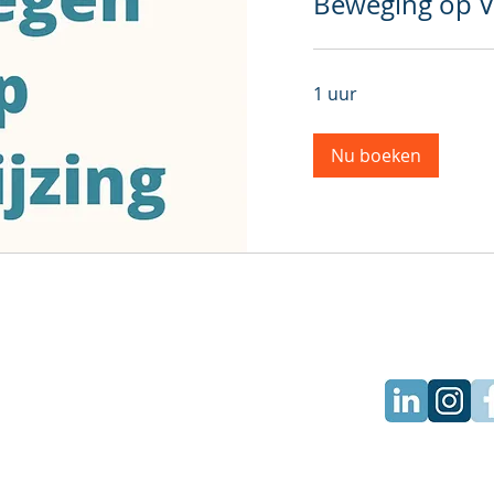
Beweging op V
1 uur
Nu boeken