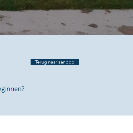
Terug naar aanbod
eginnen?