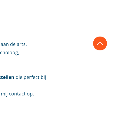
f aan
de arts,
ycholoog,
tellen
die perfect bij
 mij
contact
op.