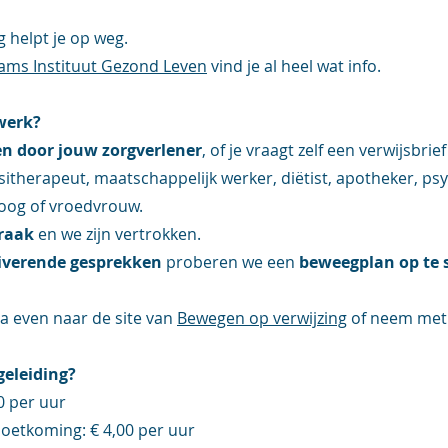
 helpt je op weg.
ams Instituut Gezond Leven
vind je al heel wat info.
 werk?
n door jouw zorgverlener
, of je vraagt zelf een verwijsbrie
sitherapeut, maatschappelijk werker, diëtist, apotheker, ps
oog of vroedvrouw.​
praak
en we zijn vertrokken.
verende gesprekken
proberen we een
beweegplan op te s
a even naar de site van
Bewegen op verwijzing
of neem met
geleiding?
0 per uur
etkoming: € 4,00 per uur