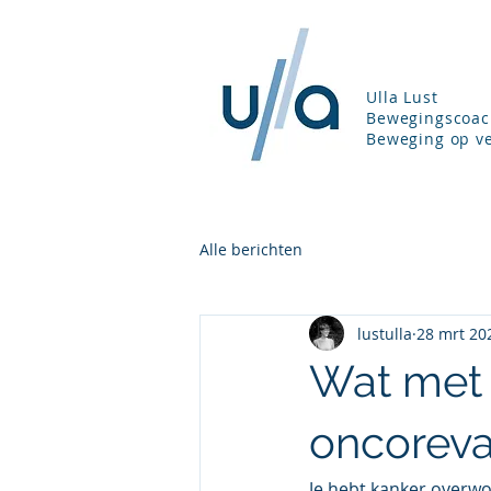
Ulla Lust
Bewegingscoac
Beweging op ve
Alle berichten
lustulla
28 mrt 20
Wat met 
oncoreva
Je hebt kanker overwo