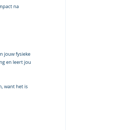
mpact na 
n jouw fysieke 
g en leert jou 
, want het is 