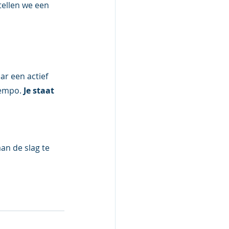
tellen we een 
r een actief 
empo. 
Je staat 
an de slag te 