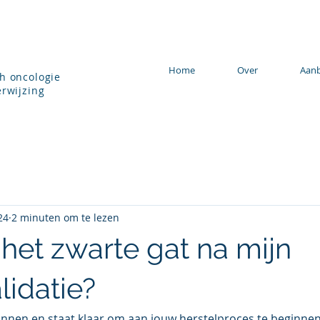
Home
Over
Aan
h oncologie
rwijzing
24
2 minuten om te lezen
het zwarte gat na mijn
lidatie?
nnen en staat klaar om aan jouw herstelproces te beginnen