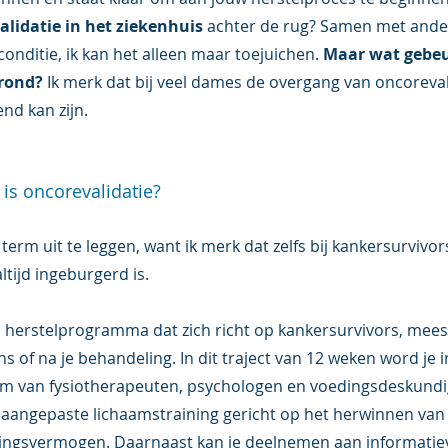
lidatie in het ziekenhuis 
achter de rug? Samen met ander
conditie, ik kan het alleen maar toejuichen. 
Maar wat gebeur
rond? 
Ik merk dat bij veel dames de overgang van oncoreval
nd kan zijn.  
 is oncorevalidatie? 
term uit te leggen, want ik merk dat zelfs bij kankersurvivors
altijd ingeburgerd is. 
n herstelprogramma dat zich richt op kankersurvivors, mee
ens of na je behandeling. In dit traject van 12 weken word je 
am van fysiotherapeuten, psychologen en voedingsdeskundi
e aangepaste lichaamstraining gericht op het herwinnen van 
oudingsvermogen. Daarnaast kan je deelnemen aan informatiev