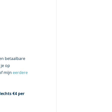
een betaalbare 
je op 
of mijn 
eerdere 
echts €4 per 