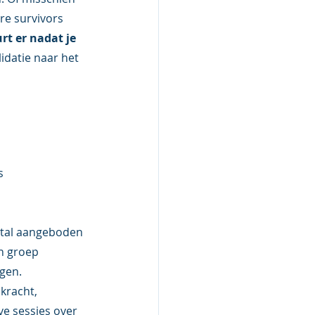
e survivors 
t er nadat je 
idatie naar het 
  
stal aangeboden 
in groep 
gen. 
kracht, 
e sessies over 