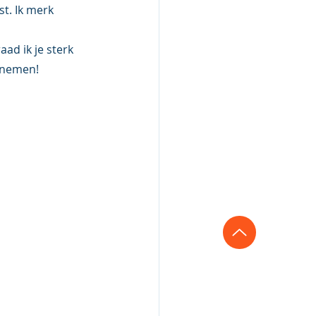
t. Ik merk 
ad ik je sterk 
f nemen! 