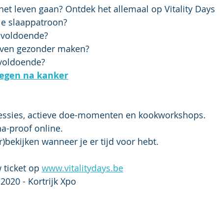
 het leven gaan? Ontdek het allemaal op Vitality Days
je slaappatroon?
 voldoende?
leven gezonder maken?
voldoende?
egen na kanker
 sessies, actieve doe-momenten en kookworkshops.
na-proof online. 
r)bekijken wanneer je er tijd voor hebt.
 ticket op 
www.vitalitydays.be
020 - Kortrijk Xpo