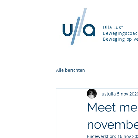
Ulla Lust
Bewegingscoac
Beweging op ve
Alle berichten
lustulla
5 nov 202
Meet me 
novembe
Bijgewerkt op:
16 nov 20