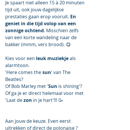
Je spaart niet alleen 15 à 20 minuten 
tijd uit, ook jouw dagelijkse 
prestaties gaan erop vooruit. 
En 
geniet in die tijd volop van een 
zonnige ochtend
. Misschien zelfs 
van een korte wandeling naar de 
bakker (mmm, vers brood). 😋
Kies voor een 
leuk muziekje
 als 
alarmtoon. 
'Here comes the 
sun
' van The 
Beatles? 
Of Bob Marley met '
Sun
 is
shining'? 
Of ga je er direct helemaal voor met 
'Laat de 
zon
 in je hart'!!! 🥳
Aan jouw de keuze. Even eerst 
uitrekken of direct de polonaise ?